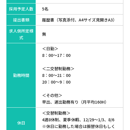
採用予定人数
5名
提出書類
履歴書（写真添付、A4サイズ見開きA3）
求人側所定様
無
式
＜日勤＞
8：00～17：00
＜二交替制勤務＞
勤務時間
8：00～21：00
20：00～9：00
＜その他＞
早出、遅出勤務有り（月平均160H）
＜交替制勤務＞
4週8休制、夏季休暇、12/29～1/3、8/6
休日
※休日に勤務した場合は振替休日もしく