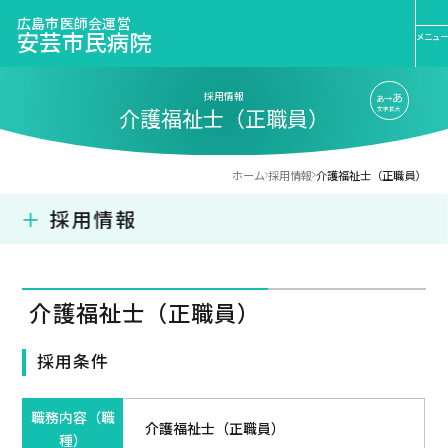
広島市医師会運営
安芸市民病院
メニュー
採用情報
あ
あ→
介護福祉士（正職員）
文字拡大
ホーム
採用情報
介護福祉士（正職員）
＋
採用情報
・看護師（新卒者）
・作業療法士・理学療法士（フルタイムパート）
介護福祉士（正職員）
・看護師（正職員）
・介護福祉士（正職員）
採用条件
・看護助手（パート）
・看護師（パート）
・介護福祉士（パート）
職務内容（職
介護福祉士（正職員）
種）