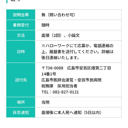
説明会等
無（問い合わせ可）
書類受付
随時
方法
面接（2回）、小論文
※ハローワークにて応募か、電話連絡の
日時
上、履歴書を送付してください。詳細は
後日連絡いたします。
〒736-0088 広島市安芸区畑賀二丁目
14番1号
送付先
広島市医師会運営・安芸市民病院
総務課 採用担当者
TEL：
082-827-0121
場所
当院
採否通知
面接後に本人宛へ通知（5日以内）