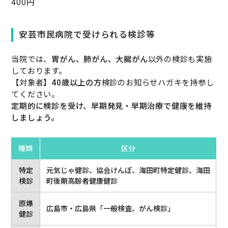
400円
安芸市民病院で受けられる検診等
当院では、
胃がん、肺がん、大腸がん
以外の検診も実施
しております。
【対象者】
40歳以上の方
検診のお知らせハガキを持参し
てください。
定期的に検診を受け、早期発見・早期治療で健康を維持
しましょう。
種類
区分
特定
元気じゃ健診、協会けんぽ、海田町特定健診、海田
検診
町後期高齢者健康健診
原爆
広島市・広島県「一般検査、がん検診」
健診