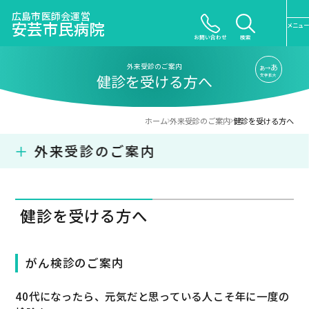
広島市医師会運営
安芸市民病院
メニュー
お問い合わせ
検索
外来受診のご案内
あ
あ→
健診を受ける方へ
文字拡大
ホーム
外来受診のご案内
健診を受ける方へ
＋
外来受診のご案内
健診を受ける方へ
がん検診のご案内
40代になったら、元気だと思っている人こそ年に一度の